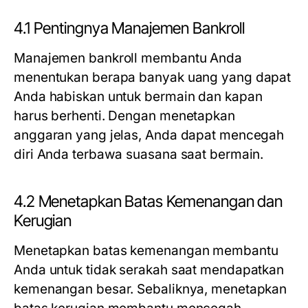
4.1 Pentingnya Manajemen Bankroll
Manajemen bankroll membantu Anda
menentukan berapa banyak uang yang dapat
Anda habiskan untuk bermain dan kapan
harus berhenti. Dengan menetapkan
anggaran yang jelas, Anda dapat mencegah
diri Anda terbawa suasana saat bermain.
4.2 Menetapkan Batas Kemenangan dan
Kerugian
Menetapkan batas kemenangan membantu
Anda untuk tidak serakah saat mendapatkan
kemenangan besar. Sebaliknya, menetapkan