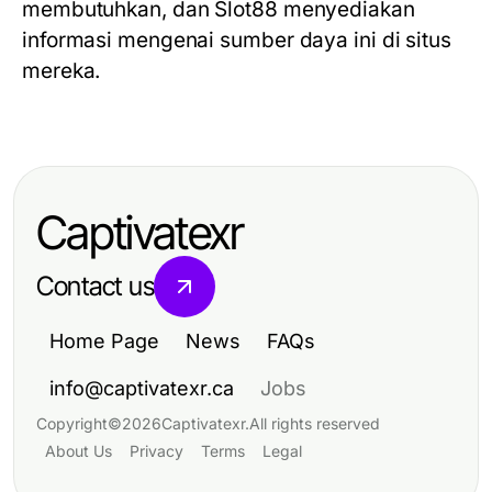
membutuhkan, dan Slot88 menyediakan
informasi mengenai sumber daya ini di situs
mereka.
Captivatexr
Contact us
Home Page
News
FAQs
info@captivatexr.ca
Jobs
Copyright
©
2026
Captivatexr
.
All rights reserved
About Us
Privacy
Terms
Legal