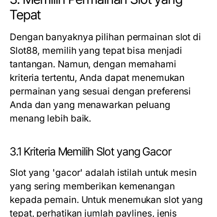
Tepat
Dengan banyaknya pilihan permainan slot di
Slot88, memilih yang tepat bisa menjadi
tantangan. Namun, dengan memahami
kriteria tertentu, Anda dapat menemukan
permainan yang sesuai dengan preferensi
Anda dan yang menawarkan peluang
menang lebih baik.
3.1 Kriteria Memilih Slot yang Gacor
Slot yang 'gacor' adalah istilah untuk mesin
yang sering memberikan kemenangan
kepada pemain. Untuk menemukan slot yang
tepat, perhatikan jumlah paylines, jenis