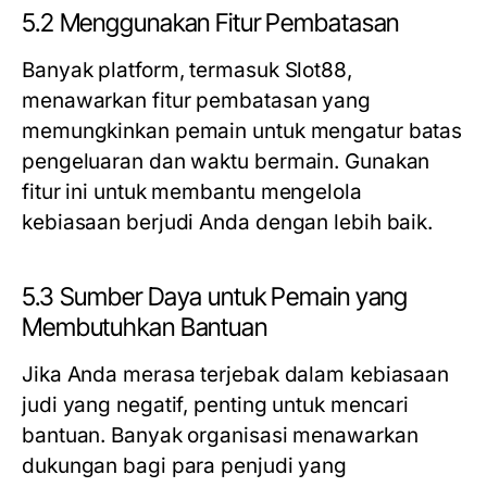
5.2 Menggunakan Fitur Pembatasan
Banyak platform, termasuk Slot88,
menawarkan fitur pembatasan yang
memungkinkan pemain untuk mengatur batas
pengeluaran dan waktu bermain. Gunakan
fitur ini untuk membantu mengelola
kebiasaan berjudi Anda dengan lebih baik.
5.3 Sumber Daya untuk Pemain yang
Membutuhkan Bantuan
Jika Anda merasa terjebak dalam kebiasaan
judi yang negatif, penting untuk mencari
bantuan. Banyak organisasi menawarkan
dukungan bagi para penjudi yang